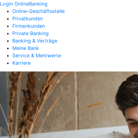
Login OnlineBanking
Online-Geschäftsstelle
Privatkunden
Firmenkunden
Private Banking
Banking & Verträge
Meine Bank
Service & Mehrwerte
Karriere